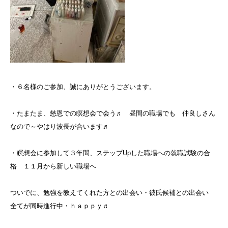
・６名様のご参加、誠にありがとうございます。
・たまたま、慈恩での瞑想会で会う♬ 昼間の職場でも 仲良しさん
なので～やはり波長が合います♬
・瞑想会に参加して３年間、ステップUpした職場への就職試験の合
格 １１月から新しい職場へ
ついでに、勉強を教えてくれた方との出会い・彼氏候補との出会い
全てが同時進行中・ｈａｐｐｙ♬