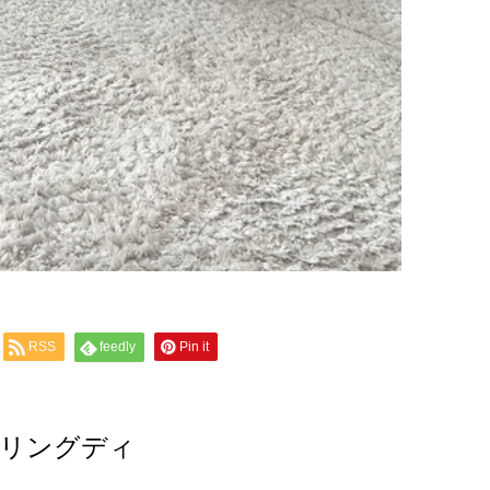
RSS
feedly
Pin it
アリングディ