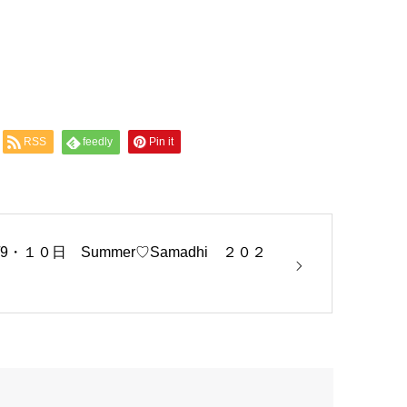
RSS
feedly
Pin it
/9・１０日 Summer♡Samadhi ２０２
５