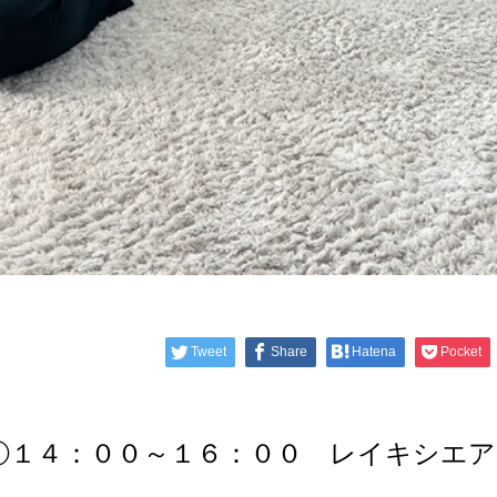
Tweet
Share
Hatena
Pocket
①１４：００～１６：００ レイキシエ