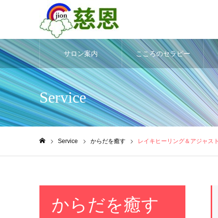
サロン案内
こころのセラピー
Service
Service
からだを癒す
レイキヒーリング＆アジャス
ホーム
からだを癒す