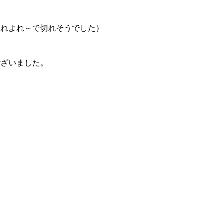
よれよれ～で切れそうでした）
ございました。