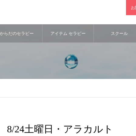
お
からだのセラピー
アイテム セラピー
スクール
8/24土曜日・アラカルト