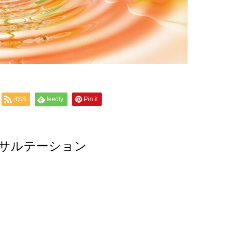
RSS
feedly
Pin it
サルテーション