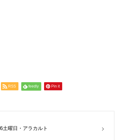
RSS
feedly
Pin it
7/6土曜日・アラカルト