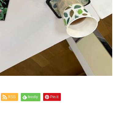
RSS
feedly
Pin it