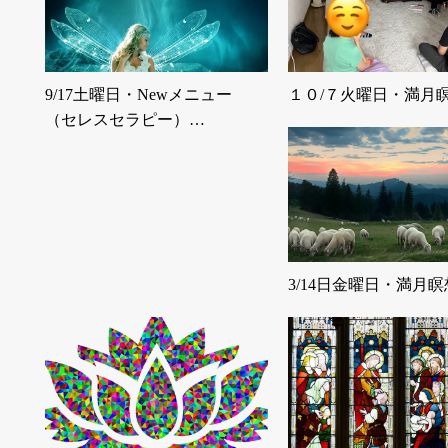
9/17土曜日・Newメニュー
１０/７火曜日・満月
（セレスセラピー）…
3/14日金曜日・満月