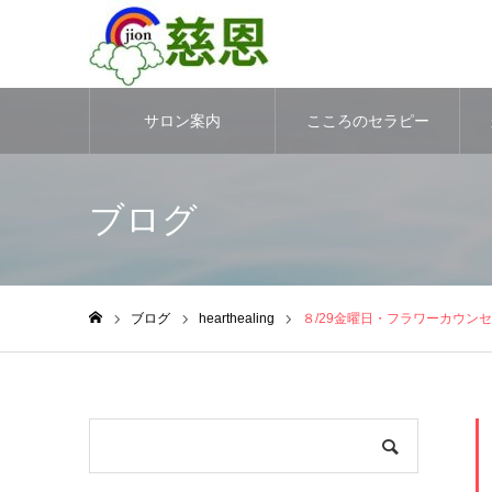
サロン案内
こころのセラピー
ブログ
ブログ
hearthealing
８/29金曜日・フラワーカウン
ホーム