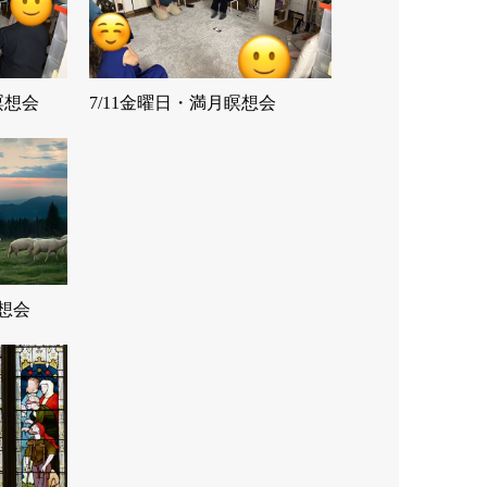
瞑想会
7/11金曜日・満月瞑想会
瞑想会