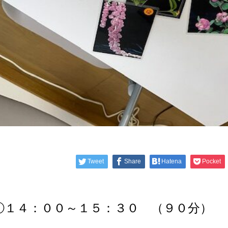
Tweet
Share
Hatena
Pocket
①１４：００～１５：３０ （９０分）