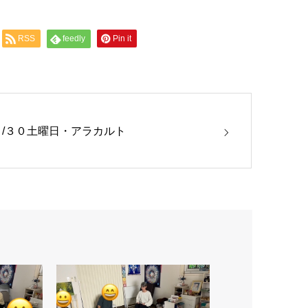
RSS
feedly
Pin it
８/３０土曜日・アラカルト