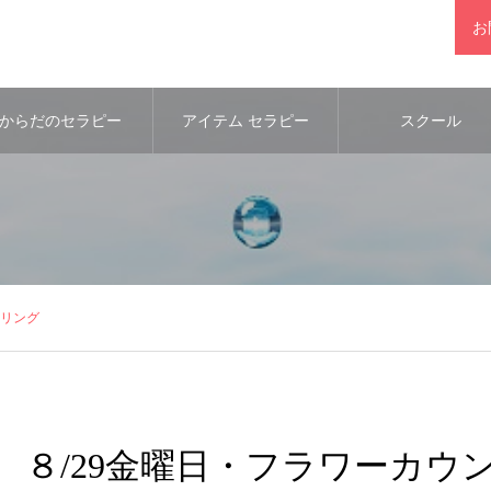
お
からだのセラピー
アイテム セラピー
スクール
セリング
８/29金曜日・フラワーカウ