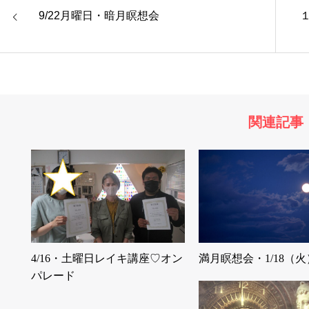
9/22月曜日・暗月瞑想会
関連記事
4/16・土曜日レイキ講座♡オン
満月瞑想会・1/18（火
パレード