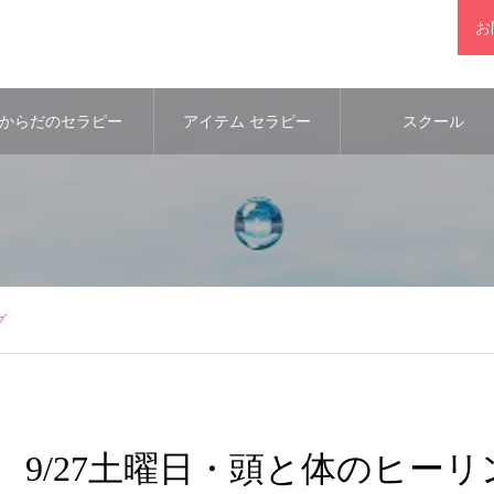
お
からだのセラピー
アイテム セラピー
スクール
グ
9/27土曜日・頭と体のヒーリ