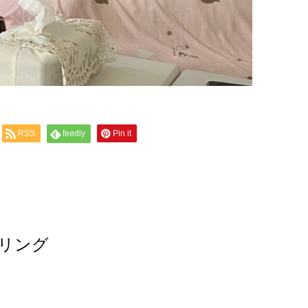
RSS
feedly
Pin it
リング