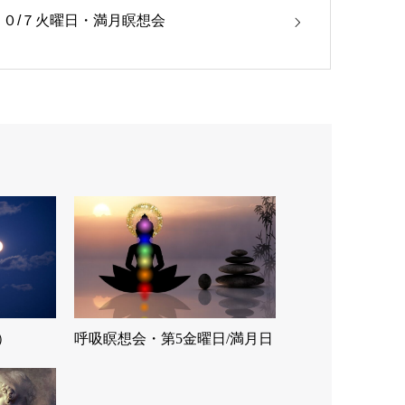
１０/７火曜日・満月瞑想会
）
呼吸瞑想会・第5金曜日/満月日